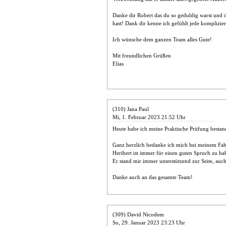
Danke dir Robert das du so geduldig warst und d
hast! Dank dir kenne ich gefühlt jede komplizie
Ich wünsche dem ganzen Team alles Gute!
Mit freundlichen Grüßen
Elias
(310) Jana Paul
Mi, 1. Februar 2023 21:52 Uhr
Heute habe ich meine Praktische Prüfung bestan
Ganz herzlich bedanke ich mich bei meinem Fahr
Heribert ist immer für einen guten Spruch zu ha
Er stand mir immer unterstützend zur Seite, auch 
Danke auch an das gesamte Team!
(309) David Nicodem
So, 29. Januar 2023 23:23 Uhr