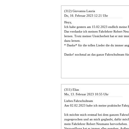
(312) Giovanna Lauria
Do, 16. Februar 2023 12:21 Uhr
Heyy,
Ich habe gestern am 15.02.2023 endlich meine 
Das verdanke ich meinen Fahrlehrer Robert Neu
lernen. Trotz meiner Unsicherheit hat er mir i
dazu lernen.
* Danke* für die tollen Lieder die du immer an
Danke! nochmal an das ganze Fahrschulteam für
(311) Elias
Mo, 13. Februar 2023 10:55 Uhr
Liebes Fahrschulteam
Am 02.02.2023 habe ich meine praktische Fahrp
Ich möchte mich erstmal bei dem ganzen Fahrsc
zugesprochen und an mich geglaubt, dafür möch
mein Fahrlehrer Robert Neumann hervorheben. 
Verzweiflung hat er immer alles gegeben. Außer