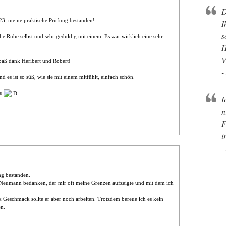
D
3, meine praktische Prüfung bestanden!
I
s
ie Ruhe selbst und sehr geduldig mit einem. Es war wirklich eine sehr
H
V
aß dank Heribert und Robert!
-
d es ist so süß, wie sie mit einem mitfühlt, einfach schön.
es
I
n
F
i
-
g bestanden.
Neumann bedanken, der mir oft meine Grenzen aufzeigte und mit dem ich
 Geschmack sollte er aber noch arbeiten. Trotzdem bereue ich es kein
en.