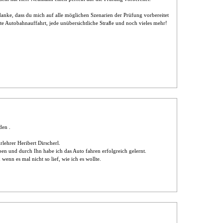
anke, dass du mich auf alle möglichen Szenarien der Prüfung vorbereitet
rte Autobahnauffahrt, jede unübersichtliche Straße und noch vieles mehr!
den .
lehrer Heribert Dirscherl.
ben und durch Ihn habe ich das Auto fahren erfolgreich gelernt.
wenn es mal nicht so lief, wie ich es wollte.