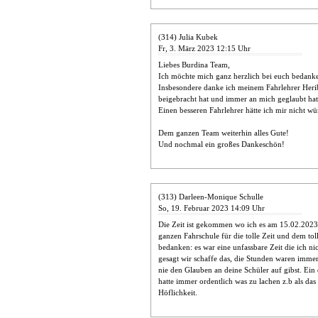
(314) Julia Kubek
Fr, 3. März 2023 12:15 Uhr
Liebes Burdina Team,
Ich möchte mich ganz herzlich bei euch bedanke
Insbesondere danke ich meinem Fahrlehrer Heribe
beigebracht hat und immer an mich geglaubt hat
Einen besseren Fahrlehrer hätte ich mir nicht 
Dem ganzen Team weiterhin alles Gute!
Und nochmal ein großes Dankeschön!
(313) Darleen-Monique Schulle
So, 19. Februar 2023 14:09 Uhr
Die Zeit ist gekommen wo ich es am 15.02.2023
ganzen Fahrschule für die tolle Zeit und dem to
bedanken: es war eine unfassbare Zeit die ich n
gesagt wir schaffe das, die Stunden waren imme
nie den Glauben an deine Schüler auf gibst. Ei
hatte immer ordentlich was zu lachen z.b als da
Höflichkeit.