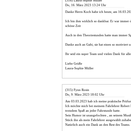
(316) Laura-Sophie Müller
Do, 16. März 2023 13:24 Uhr
Danke Herrn Koch habe ich heute, am 16.03.202
Ich bin ihm wirklich so dankbar. Er war immer d
schöne Zeit
Auch in den Theoriestunden hatte man immer Sp
Danke auch an Gabi, sie hat einen so motiviert un
Ihr seid ein super Team und vielen Dank für all
Liebe Grüße
Laura-Sophie Müller
(315) Fynn Rosin
Do, 9. März 2023 18:02 Uhr
Am 03.03.2023 hab ich meine praktische Prüfun
Ich möchte mich bei meinem Fahrlehrer Robert 
trotzdem Spaß an jeder Fahrstunde hatte.
Sein Humor ist unangefochten , an seinem Musik
Stück ihn als mein Fahrlehrer ausgewählt zuhab
Natürlich auch ein Dank an den Rest des Teams.