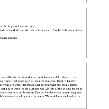
n für die ganze Unterstützung.
rt Dirscherl, der mir das Fahren trotz meiner Zweifel & Tollpatschigkeit
.
wünschen können.
 geschafft habe die Fahrerlaubnis zu bekommen, dabei danke ich der
llen Humor . Ich muss mich bei meinem Fahrlehrer Heribert Dirscherl
icht vergessen werde den troz meiner großen Angst hast du mir immer
r lustig auch wenn ich die pappnase war XD. Ein danke an dich das du du
n danke aber auch an Robert die Theorie Stunden waren immer lustig man
s Warndreieck es nicht gut mit dir meinte XD, und danke nochmal an die