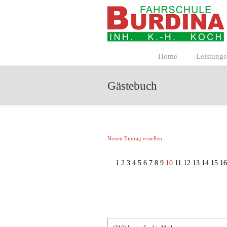
Home
Leistung
Gästebuch
Neuen Eintrag erstellen
1
2
3
4
5
6
7
8
9
10
11
12
13
14
15
16