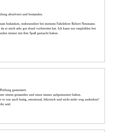
fung absolviert und bestanden.
team bedanken, insbesondere bei meinem Fahrlehrer Robert Neumann.
a er mich sehr gut drauf vorbereitet hat. Ich kann nur empfehlen bei
tunden immer mit ihm Spaß gemacht haben.
Prüfung gemeistert.
nter einem gestanden und einen immer aufgemuntert haben.
er er war auch lustig, emotional, lehrreich und nicht mehr weg zudenken!
ihr seid.